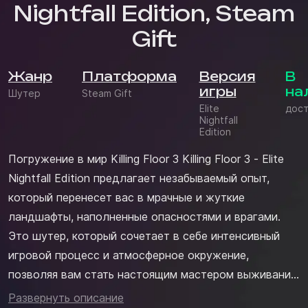
Nightfall Edition, Steam
Gift
Жанр
Платформа
Версия
В
игры
на
Шутер
Steam Gift
Elite
дост
Nightfall
Edition
Погружение в мир Killing Floor 3 Killing Floor 3 - Elite
Nightfall Edition предлагает незабываемый опыт,
который перенесет вас в мрачные и жуткие
ландшафты, наполненные опасностями и врагами.
Это шутер, который сочетает в себе интенсивный
игровой процесс и атмосферное окружение,
позволяя вам стать настоящим мастером выживания.
Пройдите через одни из самых сложных испытаний в
Развернуть описание