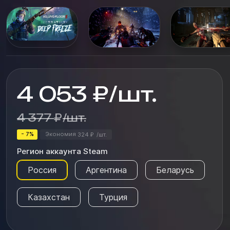
вашей игровой карьере! Главная цель игры - выжить
в мире, который наполнен зловещими существами.
Вам предстоит ис...
4 053
₽
/
шт.
4 377
₽
/
шт.
- 7%
Экономия
324
/
шт.
₽
Регион аккаунта Steam
Россия
Аргентина
Беларусь
Казахстан
Турция