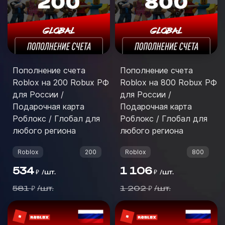
Пополнение счета
Пополнение счета
Roblox на 200 Robux РФ
Roblox на 800 Robux РФ
для России /
для России /
Подарочная карта
Подарочная карта
Роблокс / Глобал для
Роблокс / Глобал для
любого региона
любого региона
Roblox
200
Roblox
800
534
1 106
/
шт.
/
шт.
₽
₽
581
/
шт.
1 202
/
шт.
₽
₽