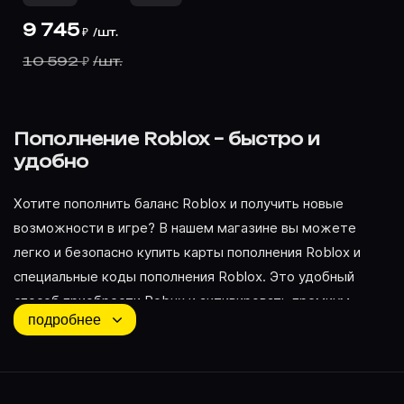
9 745
/
шт.
₽
10 592
/
шт.
₽
Пополнение Roblox – быстро и
удобно
Хотите пополнить баланс Roblox и получить новые
возможности в игре? В нашем магазине вы можете
легко и безопасно купить карты пополнения Roblox и
специальные коды пополнения Roblox. Это удобный
способ приобрести Robux и активировать премиум-
подробнее
функции.
Как работает пополнение Roblox?
Пополнение осуществляется с помощью специальных