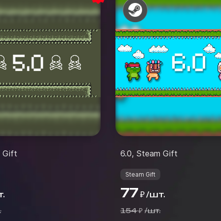
 Gift
6.0, Steam Gift
Steam Gift
77
.
/
шт.
₽
.
154
/
шт.
₽