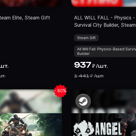
eteam Elite, Steam Gift
ALL WILL FALL - Physics -
Survival City Builder, Steam
Steam Gift
All Will Fall: Physics-Based Surviv
Builder
937
шт.
/
шт.
₽
т.
1 441
/
шт.
₽
- 80%