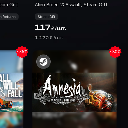
eam Gift
Alien Breed 2: Assault, Steam Gift
s Returns
Steam Gift
117
/
шт.
₽
1 172
/
шт.
₽
- 35%
- 80%