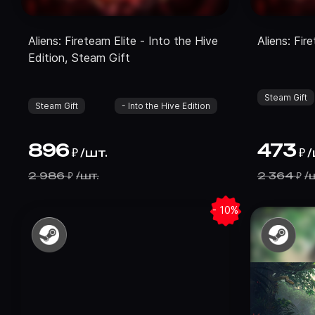
Aliens: Fireteam Elite - Into the Hive
Aliens: Fir
Edition, Steam Gift
Steam Gift
Steam Gift
- Into the Hive Edition
896
473
/
шт.
/
₽
₽
2 986
/
шт.
2 364
/
ш
₽
₽
- 10%