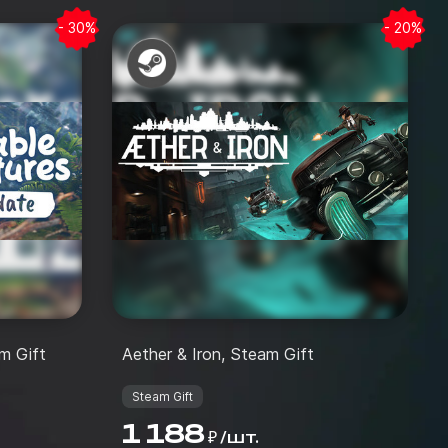
- 30%
- 20%
m Gift
Aether & Iron, Steam Gift
Steam Gift
1 188
/
шт.
₽