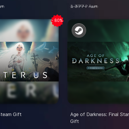
т.
1 377
/
шт.
₽
- 80%
Steam Gift
Age of Darkness: Final St
Gift