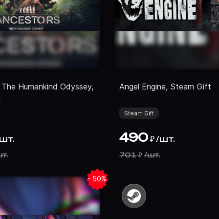
: The Humankind Odyssey,
Angel Engine, Steam Gift
t
Steam Gift
490
шт.
/
шт.
₽
т.
701
/
шт.
₽
- 50%