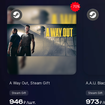
- 70%
A Way Out, Steam Gift
A.A.U. Blac
Steam Gift
Steam Gift
946
973
/
шт.
/
₽
₽