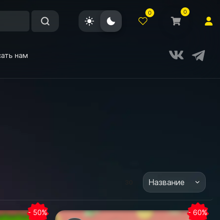
0
0
ать нам
Название
30
- 50%
- 60%