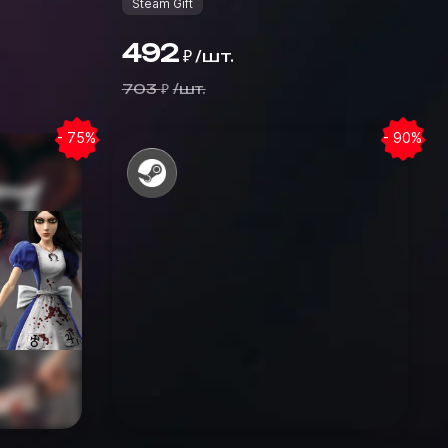
Steam Gift
492
/
шт.
₽
703
/
шт.
₽
- 75%
- 90%