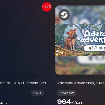
- 20%
k Site - A.A.U., Steam Gift
Adorable Adventures, Stea
A.A.U.
Steam Gift
964
шт.
/
шт.
₽