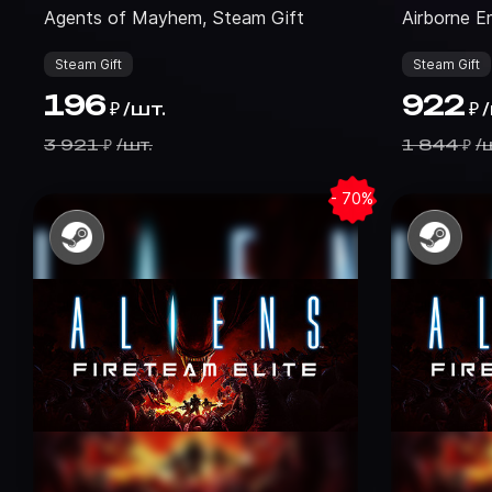
Agents of Mayhem, Steam Gift
Airborne E
Steam Gift
Steam Gift
196
922
/
шт.
/
₽
₽
3 921
/
шт.
1 844
/
ш
₽
₽
- 70%