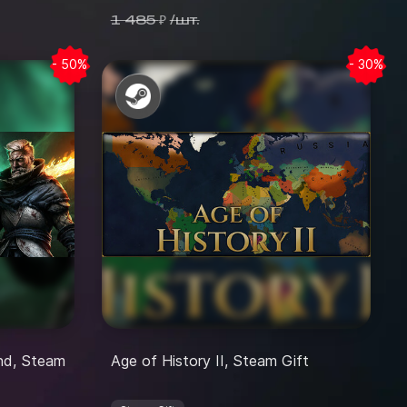
1 485
/
шт.
₽
- 50%
- 30%
and, Steam
Age of History II, Steam Gift