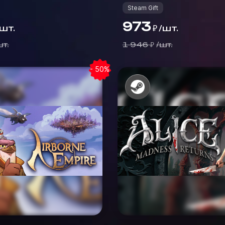
Steam Gift
973
шт.
/
шт.
₽
т.
1 946
/
шт.
₽
- 50%