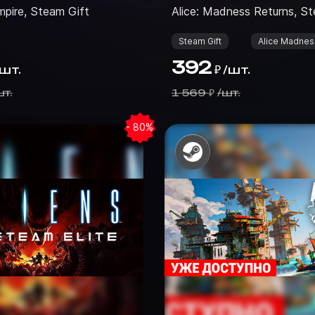
mpire, Steam Gift
Alice: Madness Returns, St
Steam Gift
Alice Madnes
392
шт.
/
шт.
₽
т.
1 569
/
шт.
₽
- 80%