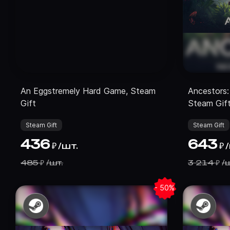
An Eggstremely Hard Game, Steam
Ancestors
Gift
Steam Gif
Steam Gift
Steam Gift
436
643
/
шт.
/
₽
₽
485
/
шт.
3 214
/
ш
₽
₽
- 50%