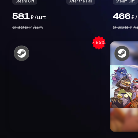
Steam Gift
After the Fall
Steam Gift
581
466
/
шт.
/
₽
₽
2 326
/
шт.
2 329
/
ш
₽
₽
- 95%