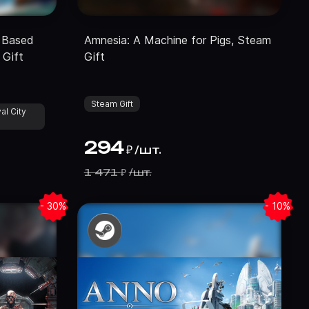
 Based
Amnesia: A Machine for Pigs, Steam
 Gift
Gift
Steam Gift
al City
294
/
шт.
₽
1 471
/
шт.
₽
- 30%
- 10%