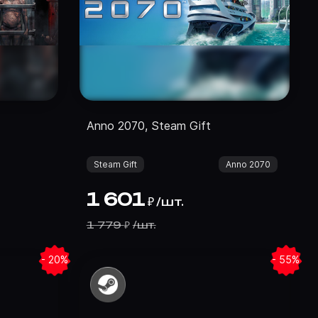
Anno 2070, Steam Gift
Steam Gift
Anno 2070
1 601
/
шт.
₽
1 779
/
шт.
₽
- 20%
- 55%