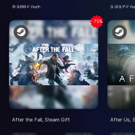
3 155
/
шт.
1 217
/
ш
₽
₽
- 75%
After the Fall, Steam Gift
After Us, 