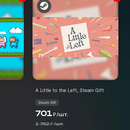
A Little to the Left, Steam Gift
Steam Gift
701
/
шт.
₽
1 752
/
шт.
₽