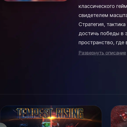
классического гейм
свидетелем масшта
Стратегия, тактик
достичь победы в этой увлекате
пространство, где
простоту механик, и
Развернуть описание