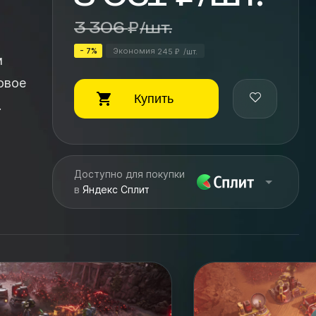
3 306
₽
/
шт.
- 7%
Экономия
245
/
шт.
₽
м
Купить
Доступно для покупки
в
Яндекс Сплит