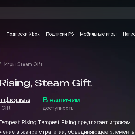
e
Подписки Xbox
Подписки PS
Мобильные игры
Напис
/
Игры Steam Gift
ising, Steam Gift
тформа
В наличии
 Gift
доступность
st Rising предлагает игрокам
чение в жанре стратегии, объединяющее элемент