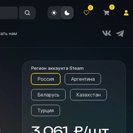
0
0
ать нам
Регион аккаунта Steam
Россия
Аргентина
Беларусь
Казахстан
Турция
3 061
₽
/
шт.
ы