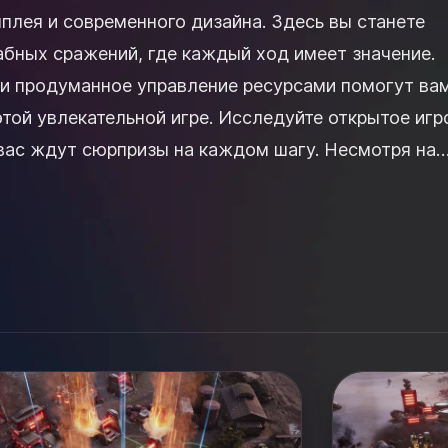
плея и современного дизайна. Здесь вы станете
бных сражений, где каждый ход имеет значение.
а и продуманное управление ресурсами помогут ва
льной игре. Исследуйте открытое игровое
 вас ждут сюрпризы на каждом шагу. Несмотря на
гра требует вни...