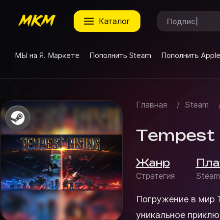
каталог
МЫ на Я. Маркете
Пополнить Steam
Пополнить Appl
Главная
/
Steam
Tempest R
Жанр
Пла
Стратегия
Steam
Погружение в мир Tempest Rising Tempe
уникальное приклю