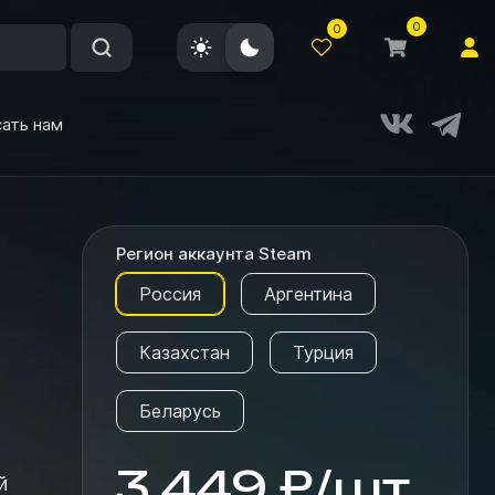
0
0
ать нам
Регион аккаунта Steam
Россия
Аргентина
Казахстан
Турция
Беларусь
3 449
₽
/
шт.
й