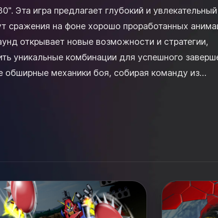
30". Эта игра предлагает глубокий и увлекательный
ут сражения на фоне хорошо проработанных анима
аунд открывает новые возможности и стратегии,
ить уникальные комбинации для успешного заверш
в. Вы ощутите настоящий ...