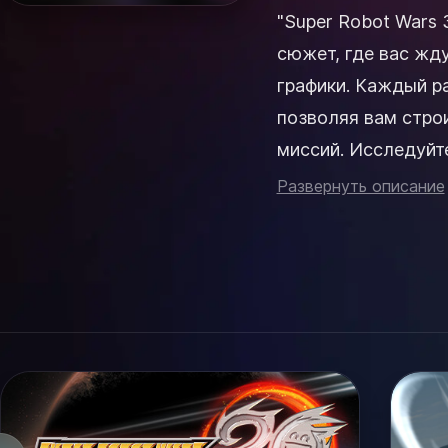
"Super Robot Wars 
сюжет, где вас жд
графики. Каждый р
позволяя вам стро
миссий. Исследуйте обширные механики боя, собирая команду из
легендарных робото
Развернуть описание