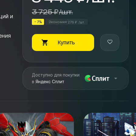
3 725
₽
/
шт.
ций и
- 7%
Экономия
276
/
шт.
₽
ения
Купить
Доступно для покупки
в
Яндекс Сплит