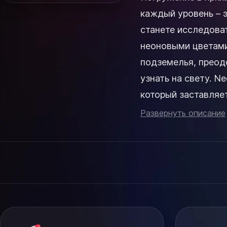
каждый уровень – э
станете исследова
неоновыми цветами
подземелья, преод
узнать на свету. Neon Abyss предлагает динамичный игровой процесс,
который заставляе
Управляйте различн
Развернуть описание