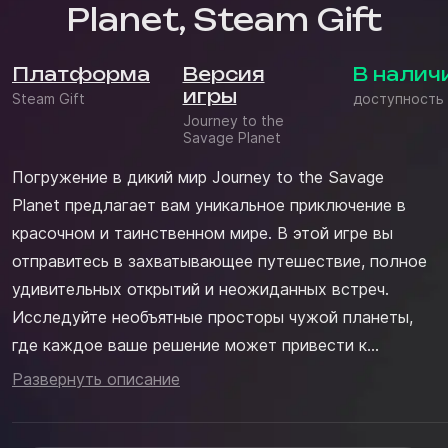
Planet, Steam Gift
Платформа
Версия
В налич
игры
Steam Gift
доступность
Journey to the
Savage Planet
Погружение в дикий мир Journey to the Savage
Planet предлагает вам уникальное приключение в
красочном и таинственном мире. В этой игре вы
отправитесь в захватывающее путешествие, полное
удивительных открытий и неожиданных встреч.
Исследуйте необъятные просторы чужой планеты,
где каждое ваше решение может привести к
принципиально новым последствиям. Вы должны
Развернуть описание
будете проявить смекалку и находчивость, чтобы
выжить в этом ярком, но опасном мире. Ваш герой -