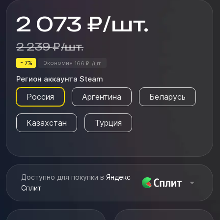
исследователь, способный справить...
2 073
₽
/
шт.
2 239
₽
/
шт.
- 7%
Экономия
166
/
шт.
₽
Регион аккаунта Steam
Россия
Аргентина
Беларусь
Казахстан
Турция
Доступно для покупки в
Яндекс
Сплит