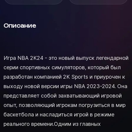
Описание
Игра NBA 2K24 - это новый выпуск легендарной
серии спортивных симуляторов, который был
разработан компанией 2K Sports и приурочен к
выходу новой версии игры NBA 2023-2024. Она
представляет собой захватывающий игровой
опыт, позволяющий игрокам погрузиться в мир
баскетбола и насладиться игрой в режиме
реального времени.Одним из главных