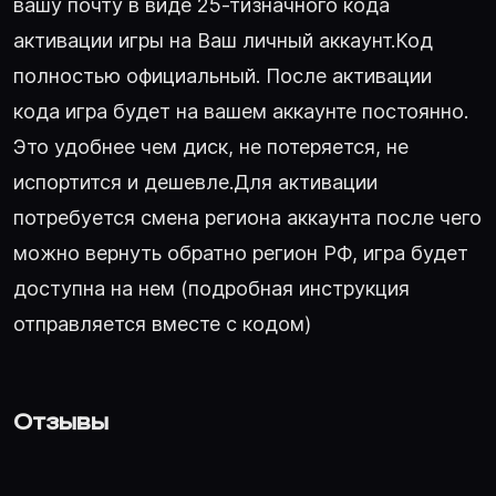
вашу почту в виде 25-тизначного кода
активации игры на Ваш личный аккаунт.Код
полностью официальный. После активации
кода игра будет на вашем аккаунте постоянно.
Это удобнее чем диск, не потеряется, не
испортится и дешевле.Для активации
потребуется смена региона аккаунта после чего
можно вернуть обратно регион РФ, игра будет
доступна на нем (подробная инструкция
отправляется вместе с кодом)
Отзывы