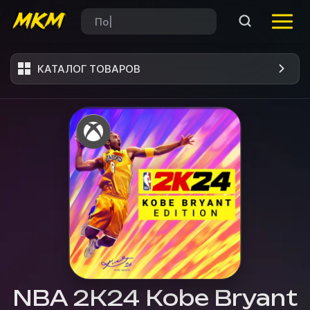
КАТАЛОГ ТОВАРОВ
NBA 2K24 Kobe Bryant