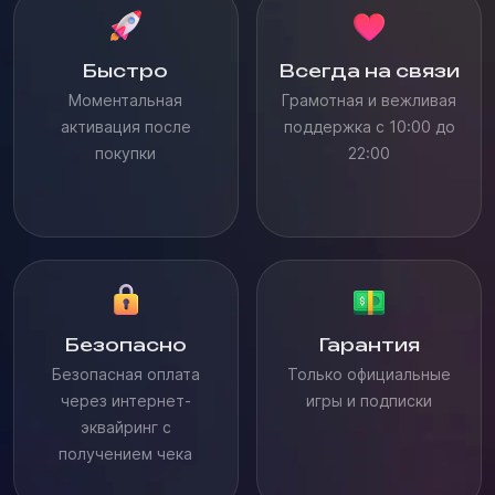
Быстро
Всегда на связи
Моментальная
Грамотная и вежливая
активация после
поддержка с 10:00 до
покупки
22:00
Безопасно
Гарантия
Безопасная оплата
Только официальные
через интернет-
игры и подписки
эквайринг с
получением чека