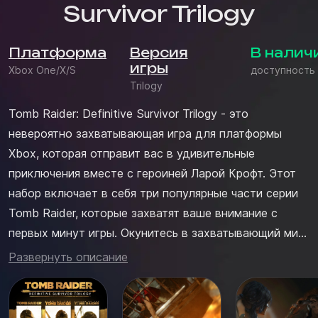
Survivor Trilogy
Платформа
Версия
В налич
игры
Xbox One/X/S
доступность
Trilogy
Tomb Raider: Definitive Survivor Trilogy - это
невероятно захватывающая игра для платформы
Xbox, которая отправит вас в удивительные
приключения вместе с героиней Ларой Крофт. Этот
набор включает в себя три популярные части серии
Tomb Raider, которые захватят ваше внимание с
первых минут игры. Окунитесь в захватывающий мир
приключений, раскройте тайны древних гробниц и
Развернуть описание
сразитесь с опасными врагами, используя все свои
навыки и интуицию. Благодаря уникальной графике и
захватывающему сюжету, ...