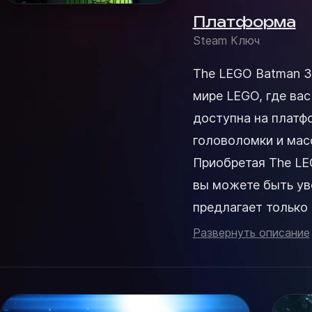
Платформа
Steam Ключ
The LEGO Batman 3
мире LEGO, где вас
доступна на платф
головоломки и мас
Приобретая The LEG
вы можете быть ув
предлагает только
квалифицированную
Развернуть описание