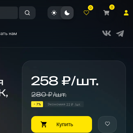
0
0
ать нам
258
₽
/
шт.
я
К,
280
₽
/
шт.
- 7%
Экономия
22
/
шт.
₽
Купить