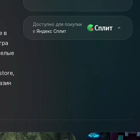
Доступно для покупки
в
Яндекс Сплит
е в
гра
селые
tore,
азин