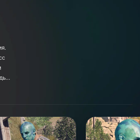
я.
сс
м
дь