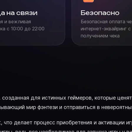
а на связи
Безопасно
я и вежливая
Безопасная оплата че
а с 10:00 до 22:00
интернет-эквайринг с
получением чека
а, созданная для истинных геймеров, которые ценя
тывающий мир фэнтези и отправиться в невероятны
t, что делает процесс приобретения и активации 
игры, ведь все необходимое для запуска игры у ва