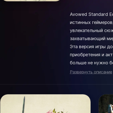
Avowed Standard Ed
истинных геймеров
увлекательный сюж
захватывающий мир
Эта версия игры до
приобретения и ак
больше не нужно бе
все необходимое дл
Развернуть описание