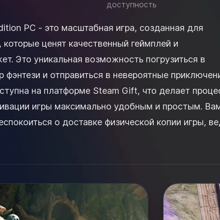
доступность
ition PC - это масштабная игра, созданная для
, которые ценят качественный геймплей и
ет. Это уникальная возможность погрузиться в
 фэнтези и отправиться в невероятные приключени
ступна на платформе Steam Gift, что делает проце
тивации игры максимально удобным и простым. Ва
спокоиться о доставке физической копии игры, ве
я запуска игры у вас буд...