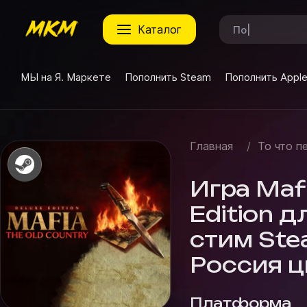
каталог
МЫ на Я. Маркете
Пополнить Steam
Пополнить Appl
Главная
/
То что п
Игра Mafi
Edition д
стим Ste
Россия 
Платформа