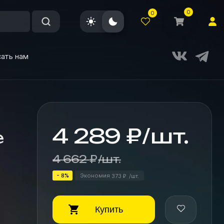
0
0
ать нам
4 289
₽
/
шт.
e
4 662
₽
/
шт.
- 8%
Экономия
373
/
шт.
₽
Купить