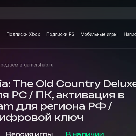
e
Подписки Xbox
Подписки PS
Мобильные игры
Напис
ередаем в gamershub.ru
a: The Old Country Delux
ля PC / ПК, активация в
am для региона РФ /
цифровой ключ
Версия игры
В наличии