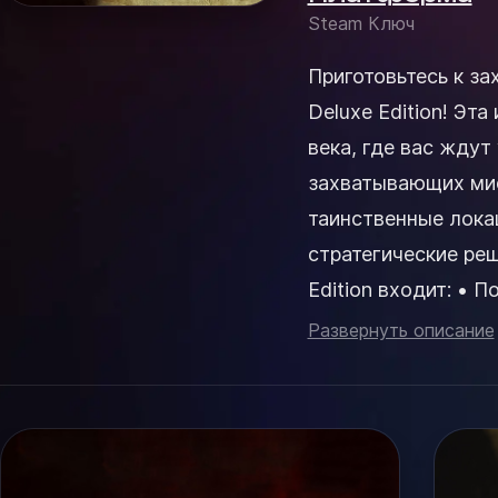
Steam Ключ
Приготовьтесь к з
Deluxe Edition! Эт
века, где вас жду
захватывающих мис
таинственные лока
стратегические решен
Edition входит: • Полная игра• Набор Padrino- Дробовик Lupara Speciale-
Пи...
Развернуть описание