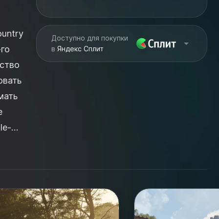
untry
Доступно для покупки
-го
в
Яндекс Сплит
ество
овать
мать