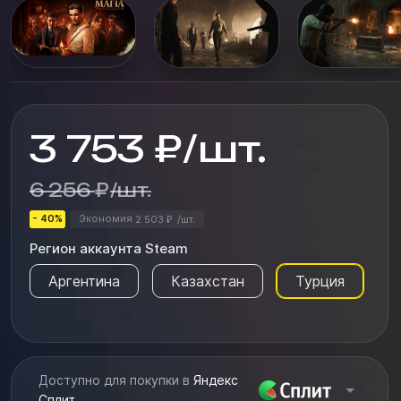
управляя персонажами, которые имеют свои
собственные мотивы и...
3 753
₽
/
шт.
6 256
₽
/
шт.
- 40%
Экономия
2 503
/
шт.
₽
Регион аккаунта Steam
Аргентина
Казахстан
Турция
Доступно для покупки в
Яндекс
Сплит