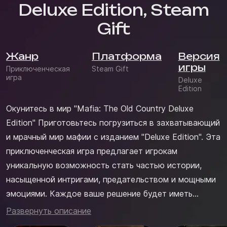
Deluxe Edition, Steam
Gift
Жанр
Платформа
Версия
игры
Приключенческая
Steam Gift
игра
Deluxe
Edition
Окунитесь в мир "Mafia: The Old Country Deluxe
Edition" Приготовьтесь погрузиться в захватывающий
и мрачный мир мафии с изданием "Deluxe Edition". Эта
приключенческая игра предлагает игрокам
уникальную возможность стать частью истории,
насыщенной интригами, предательством и мощными
эмоциями. Каждое ваше решение будет иметь
последствия, открывая новые пути в опасной игре,
Развернуть описание
где доверие — это роскошь. Изменяйте ход событий,