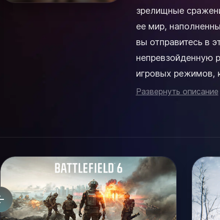
зрелищные сражени
ее мир, наполненн
вы отправитесь в э
непревзойденную 
игровых режимов, 
помощью продум...
Развернуть описание