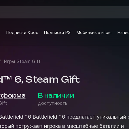
e
Подписки Xbox
Подписки PS
Мобильные игры
Напис
/
Игры Steam Gift
ld™ 6, Steam Gift
тформа
В наличии
ift
доступность
™ 6 предлагает уникальный опыт
оторый погружает игрока в масштабные баталии и