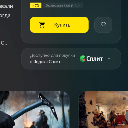
овали
- 7%
Экономия
586
/
шт.
₽
огда
Купить
С
Доступно для покупки
в
Яндекс Сплит