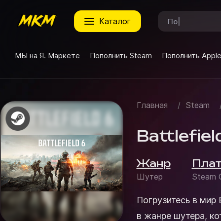
каталог
МЫ на Я. Маркете
Пополнить Steam
Пополнить Appl
Главная
/
Steam
Battlefie
Жанр
Пла
Шутер
Steam G
Погрузитесь в мир Battlefield™ 6 Battlefield
в жанре шутера, к