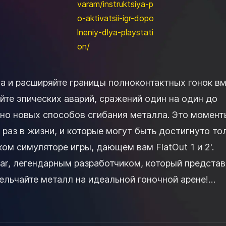
varam/instruktsiya-p
o-aktivatsii-igr-dopo
lneniy-dlya-playstati
on/
а и расширяйте границы полноконтактных гонок в
йте эпических аварий, сражений один на один до
но новых способов сгибания металла. Это момент
раз в жизни, и которые могут быть достигнуто то
ком симуляторе игры, дающем вам FlatOut 1 и 2'.
ar, легендарным разработчиком, который представ
ельчайте металл на идеальной гоночной арене!
Потрясающие автомобили - с...