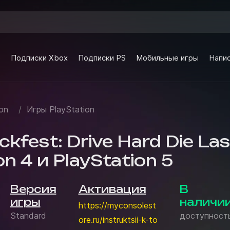
e
Подписки Xbox
Подписки PS
Мобильные игры
Напис
on
/
Игры PlayStation
kfest: Drive Hard Die Las
on 4 и PlayStation 5
Версия
Активация
В
игры
наличи
https://myconsolest
Standard
доступност
ore.ru/instruktsii-k-to