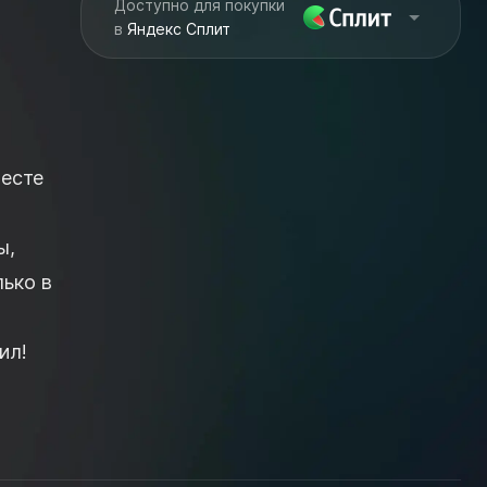
Доступно для покупки
в
Яндекс Сплит
месте
ы,
лько в
ил!