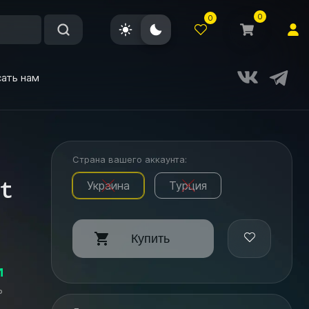
0
0
ать нам
Страна вашего аккаунта:
t
Украина
Турция
Купить
и
ь