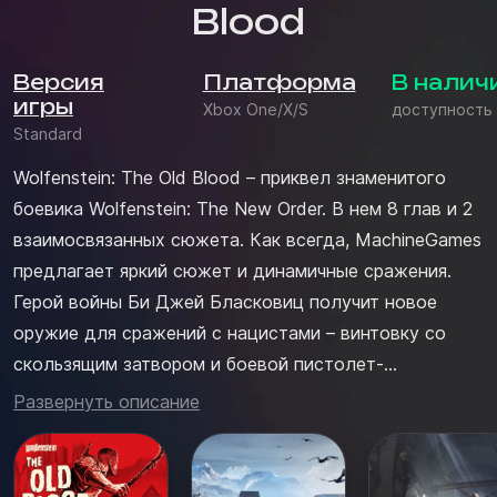
Blood
Версия
Платформа
В налич
игры
Xbox One/X/S
доступность
Standard
Wolfenstein: The Old Blood – приквел знаменитого
боевика Wolfenstein: The New Order. В нем 8 глав и 2
взаимосвязанных сюжета. Как всегда, MachineGames
предлагает яркий сюжет и динамичные сражения.
Герой войны Би Джей Бласковиц получит новое
оружие для сражений с нацистами – винтовку со
скользящим затвором и боевой пистолет-
гранатомет, а также сможет брать в обе руки по
Развернуть описание
трубе: трубы пригодятся, чтобы залезать на стены
или отбиваться от невиданных доселе противников.