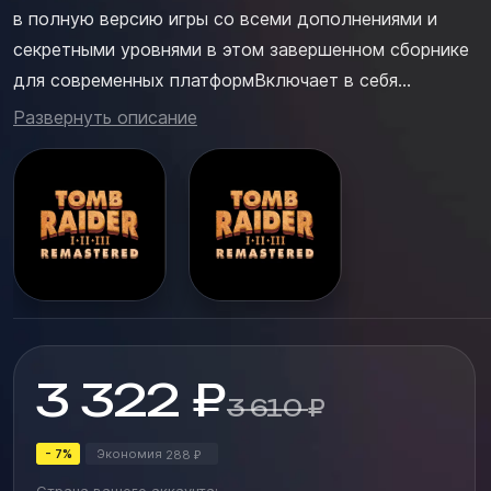
в полную версию игры со всеми дополнениями и
секретными уровнями в этом завершенном сборнике
для современных платформВключает в себя
игрыTomb Raider I + Unfinished BusinessTomb Raider II
Развернуть описание
+ Golden MaskTomb Raider III + The Lost
ArtifactРазгадайте древние тайны: Откройте для
себя сокровища древнего мира, реша...
3 322
₽
3 610
₽
- 7%
Экономия
288
₽