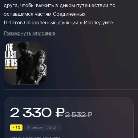
друга, чтобы выжить в диком путешествии по
оставшимся частям Соединенных
Штатов.Обновленные функции:• Исследуйте
красивый, но разрушенный мир в формате высокой
Развернуть описание
четкости 1080p, используя всю мощь PlayStation®4.•
Погрузитесь в прошлое Элли в одиночной прологе
Left Behind.• Сражайтесь за выживание в
Заброшенны...
2 330
₽
2 532
₽
- 7%
Экономия
202
₽