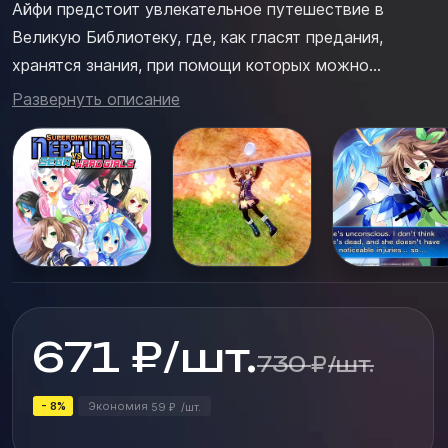
Айфи предстоит увлекательное путешествие в
Великую Библиотеку, где, как гласят предания,
хранятся знания, при помощи которых можно
повернуть время вспять и изменить прошлое.В этом
Развернуть описание
путешествии Айфи будет не одна, ведь ей помогут
многочисленные антропоморфные консоли компании
SEGA — Sega Hard Girls...
671
₽
/
шт.
730
₽
/
шт.
- 8%
Экономия
59
/
шт.
₽