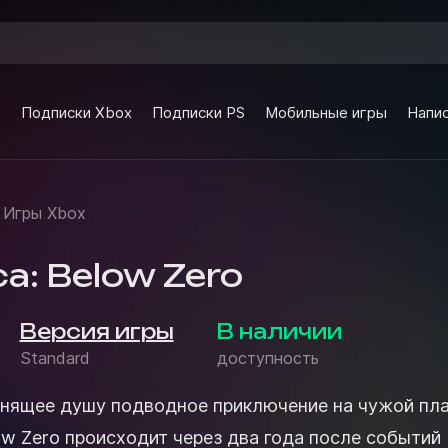
e
Подписки Xbox
Подписки PS
Мобильные игры
Напис
Игры Xbox
a: Below Zero
Версия игры
В наличии
Standard
доступность
енящее душу подводное приключение на чужой пла
ow Zero происходит через два года после событий