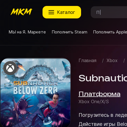
каталог
МЫ на Я. Маркете
Пополнить Steam
Пополнить Appl
Главная
/
Xbox
/
Subnautic
Платформа
Xbox One/X/S
Погрузитесь в лед
Действие игры Bel