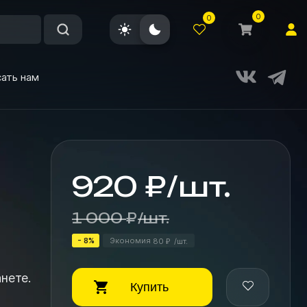
0
0
ать нам
920
₽
/
шт.
1 000
₽
/
шт.
- 8%
Экономия
80
/
шт.
₽
нете.
Купить