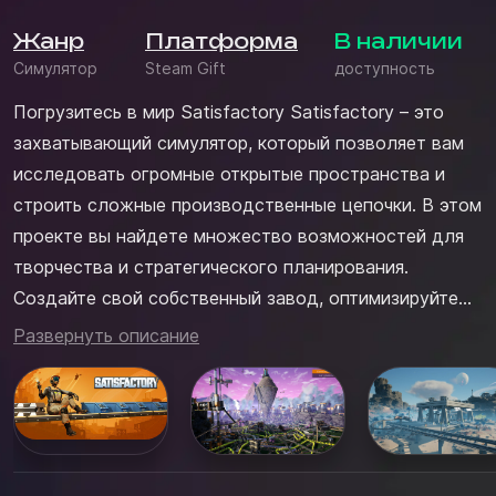
Жанр
Платформа
В наличии
Симулятор
Steam Gift
доступность
Погрузитесь в мир Satisfactory Satisfactory – это
захватывающий симулятор, который позволяет вам
исследовать огромные открытые пространства и
строить сложные производственные цепочки. В этом
проекте вы найдете множество возможностей для
творчества и стратегического планирования.
Создайте свой собственный завод, оптимизируйте
производственные линии и развивайте своё
Развернуть описание
предприятие до невиданных масштабов. Игра
предлагает вам уникальный опыт, где вы можете
стремиться к максимальной эффективн...