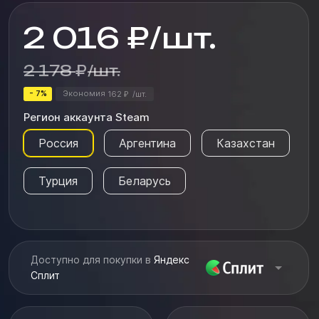
2 016
₽
/
шт.
2 178
₽
/
шт.
- 7%
Экономия
162
/
шт.
₽
Регион аккаунта Steam
Россия
Аргентина
Казахстан
Турция
Беларусь
Доступно для покупки в
Яндекс
Сплит