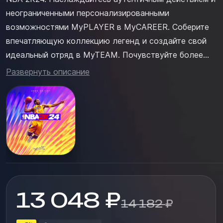
неограниченными персонализированными
возможностями MyPLAYER в MyCAREER. Соберите
впечатляющую коллекцию легенд и создайте свой
идеальный отряд в MyTEAM. Почувствуйте более
отзывчивый игровой процесс и улучшенную графику,
Развернуть описание
играя за любимые команды NBA и WNBA в режиме
PLAY NOW. MAMBA MOMENTS™ Воссоздайте
некоторые из самых ярких и захватывающих
выступлений...
13 048
₽
14 182
₽