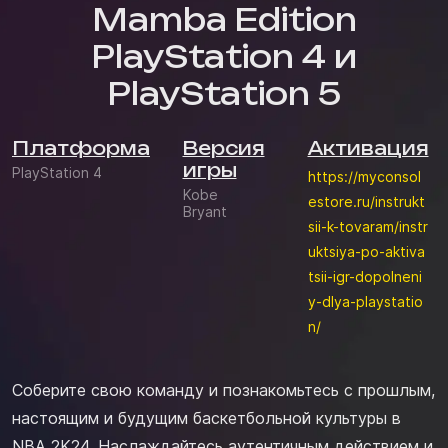
Mamba Edition
PlayStation 4 и
PlayStation 5
Платформа
Версия
Активация
игры
PlayStation 4
https://myconsol
Kobe
estore.ru/instrukt
Bryant
sii-k-tovaram/instr
uktsiya-po-aktiva
tsii-igr-dopolneni
y-dlya-playstatio
n/
Соберите свою команду и познакомьтесь с прошлым,
настоящим и будущим баскетбольной культуры в
NBA 2K24. Наслаждайтесь аутентичным действием и