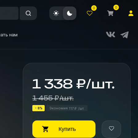
0
0
ать нам
1 338
₽
/
шт.
1 455
₽
/
шт.
- 8%
Экономия
117
/
шт.
₽
Купить