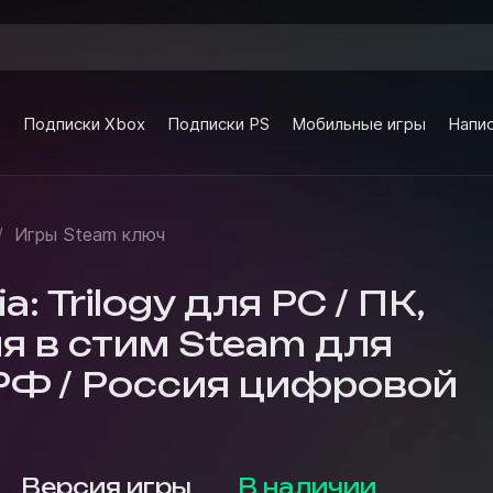
e
Подписки Xbox
Подписки PS
Мобильные игры
Напис
/
Игры Steam ключ
a: Trilogy для PC / ПК,
я в стим Steam для
РФ / Россия цифровой
Версия игры
В наличии