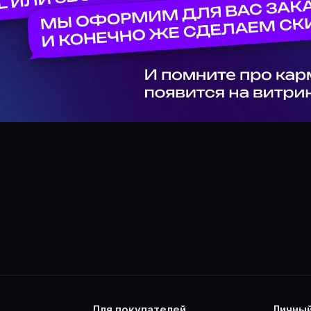
для покупателей
личны