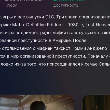
Trilogy
доступность
 игры и все выпуски DLC. Три эпохи организованн
ике Mafia: Definitive Edition — 1930-е, Lost Heaven,
я игра поднимает ряды мафии в эпоху сухого зако
ованной преступности в Америке. После
 столкновения с мафией таксист Томми Анджело
ся в мир организованной преступности. Поначалу 
ловко из-за того, что присоединился к семье Саль
стал...