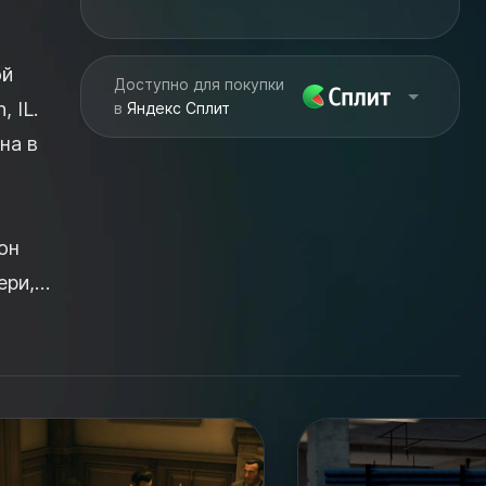
ой
Доступно для покупки
 IL.
в
Яндекс Сплит
на в
он
ери,