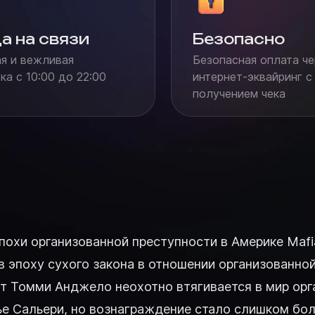
а на связи
Безопасно
я и вежливая
Безопасная оплата че
а с 10:00 до 22:00
интернет-эквайринг с
получением чека
хи организованной преступности в Америке Mafia: D
в эпоху сухого закона в отношении организованно
т Томми Анджело неохотно втягивается в мир орг
емье Сальери, но вознаграждение стало слишком б