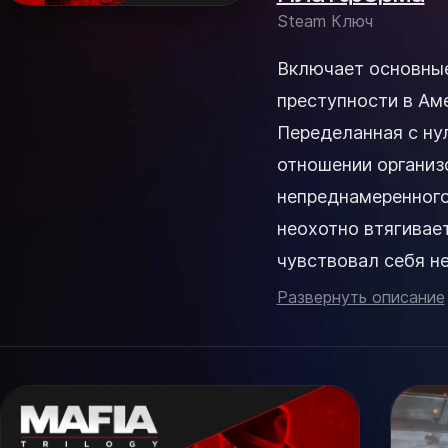
Steam Ключ
Включает основные
преступности в Амер
Переделанная с нул
отношении организ
непреднамеренного
неохотно втягивает
чувствовал себя не
но вознаграждение 
Развернуть описание