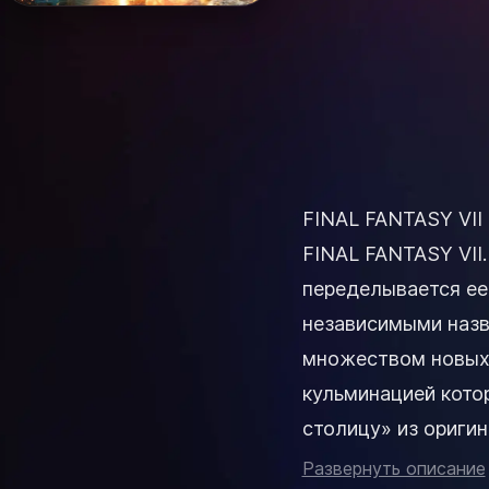
FINAL FANTASY VII
FINAL FANTASY VII.
переделывается ее
независимыми назва
множеством новых
кульминацией кото
столицу» из оригинальной F
номер Делюкс Тви
Развернуть описание