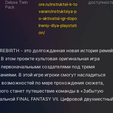
Deluxe Twin
доступност
ore.ru/instruktsii-k-to
Pack
varam/instruktsiya-p
o-aktivatsii-igr-dopo
lneniy-dlya-playstati
on/
 REBIRTH - это долгожданная новая история ремей
 В этом проекте культовая оригинальная игра
 первоначальными создателями под тремя
ниями. В этой игре игроки смогут насладиться
 возможностей по мере прохождения сюжета,
рого станет путешествие команды в «Забытую
INAL FANTASY VII. Цифровой двухместный
нFINAL FANTASY VII REMAKE INTERGRADEFINAL