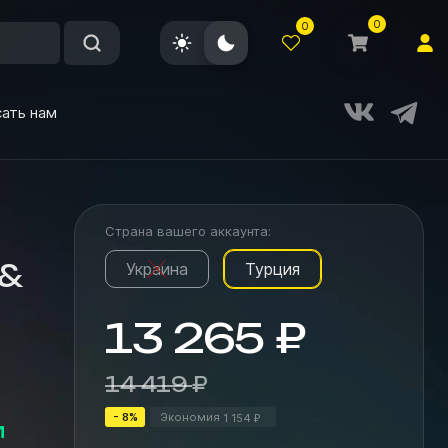
0
0
ать нам
Страна вашего аккаунта:
 &
Украина
Турция
13 265
₽
14 419
₽
- 8%
Экономия
1 154
₽
и