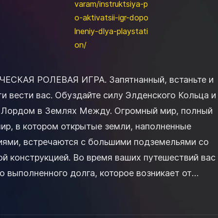
varam/instruktsiya-p
o-aktivatsii-igr-dopo
lneniy-dlya-playstati
on/
СКАЯ РОЛЕВАЯ ИГРА. Запятнанный, встаньте и
и вести вас. Обуздайте силу Элденского Кольца и
 Лордом в Землях Между. Огромный мир, полный
мир, в котором открытые земли, наполненные
ями, встречаются с большими подземельями со
й конструкцией. Во время ваших путешествий вас
о выполненного долга, которое возникает от
еданного и преодоления угроз. Создайте св...