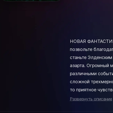
НОВАЯ ФАНТАСТИЧЕ
позвольте благодат
станьте Элденским
азарта. Огромный 
различными событи
сложной трехмерно
то приятное чувств
исследования неизв
Развернуть описание