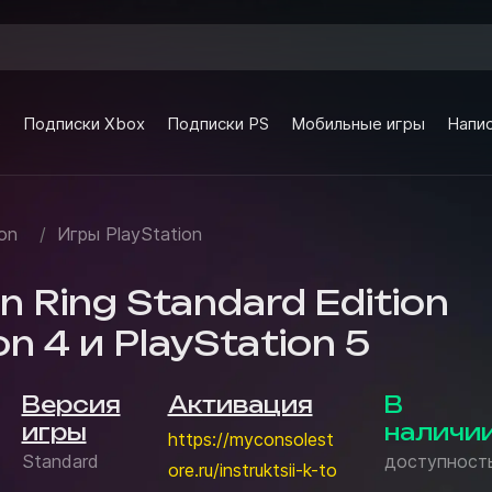
e
Подписки Xbox
Подписки PS
Мобильные игры
Напис
on
/
Игры PlayStation
n Ring Standard Edition
on 4 и PlayStation 5
Версия
Активация
В
игры
наличи
https://myconsolest
Standard
доступност
ore.ru/instruktsii-k-to