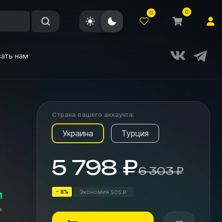
0
0
ать нам
Страна вашего аккаунта:
Украина
Турция
5 798
₽
6 303
₽
- 8%
Экономия
505
и
₽
ь