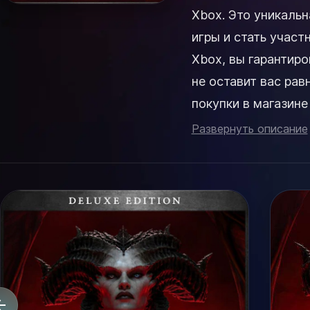
Xbox. Это уникаль
игры и стать участ
Xbox, вы гарантиро
не оставит вас равнодушным. Diablo IV Deluxe 
покупки в магазин
товаров, где вы всег
Развернуть описание