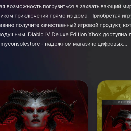
ная возможность погрузиться в захватывающий ми
ником приключений прямо из дома. Приобретая игр
ванно получите качественный игровой продукт, ко
Edition Xbox доступна для
е myconsolestore - надежном магазине цифровых
...