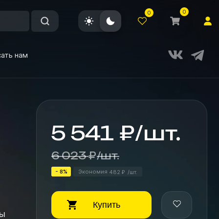
0
0
ать нам
5 541
₽
/
шт.
6 023
₽
/
шт.
- 8%
Экономия
482
/
шт.
₽
Купить
мы