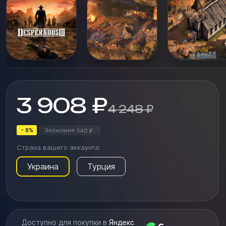
искупления Купер вместе с бандой побывает в
мелких городках, на болот...
3 908
₽
4 248
₽
- 8%
Экономия
340
₽
Страна вашего аккаунта:
Украина
Турция
Доступно для покупки в
Яндекс