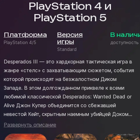
PlayStation 4 и
PlayStation 5
Платформа
Версия
В налич
игры
PlayStation 4/5
доступность
Standard
Desperados III — это хардкорная тактическая игра в
жанре «стелс» с захватывающим сюжетом, события
которой происходят на безжалостном Диком
Западе. В этом долгожданном приквеле к всеми
любимой классической Desperados: Wanted Dead or
Alive Джон Купер объединится со сбежавшей
невестой Кейт, скрытным наемным убийцей Доком
Маккоем, траппером-великаном Гектором и Изабель
Развернуть описание
— загадочной леди из Нового Орлеана. В поисках