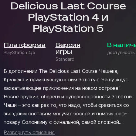
Delicious Last Course
PlayStation 4 и
PlayStation 5
Платформа
Версия
В налич
игры
PlayStation 4/5
доступность
Standard
В дополнении The Delicious Last Course Чашека,
Кружека и примкнувшую к ним Золотую Чашу ждут
захватывающие приключения на новом острове!
Новое оружие, обереги и суперспособности Золотой
Чаши – это как раз то, что надо, чтобы сразиться со
звездным составом могучих боссов и помочь шеф-
повару Солонкину с финальной, самой сложной
переменой блюд.• Золотая Чаша – теперь
Развернуть описание