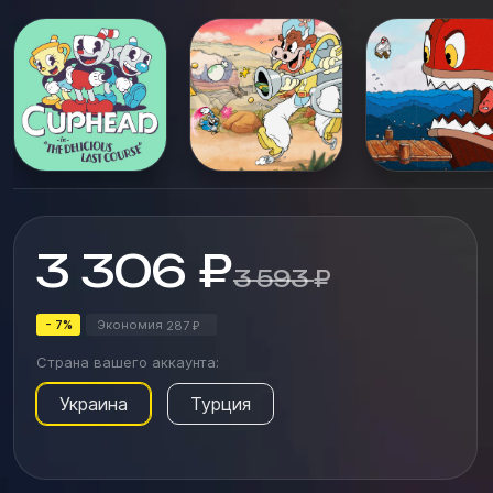
полноценный игровой персонаж, с обновленным
набором боевых приемов и способностей.
Приобретайте дополнение, и она станет вашей вер...
3 306
₽
3 593
₽
- 7%
Экономия
287
₽
Страна вашего аккаунта:
Украина
Турция