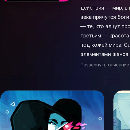
действия — мир, в
века прячутся бог
— те, кто алчут пр
третьим — красота;
под кожей мира. Cultist Simulator — это карточная игра-повествование с
элементами жанра r
Развернуть описание