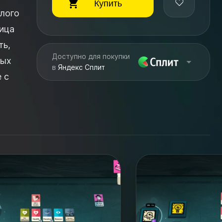
Купить
лого
ица
ть,
Доступно для покупки
тых
в
Яндекс Сплит