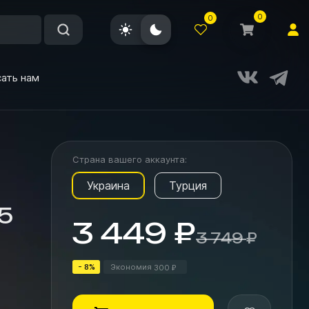
0
0
ать нам
Страна вашего аккаунта:
Украина
Турция
 5
3 449
₽
3 749
₽
- 8%
Экономия
300
₽