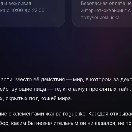
я и вежливая
Безопасная оплата че
а с 10:00 до 22:00
интернет-эквайринг с
получением чека
ропасти. Место её действия — мир, в котором за д
действующие лица — те, кто алчут проклятых тайн
ах, скрытых под кожей мира.
вание с элементами жанра roguelike. Каждая откры
, каким бы незначительным он ни казался, не про