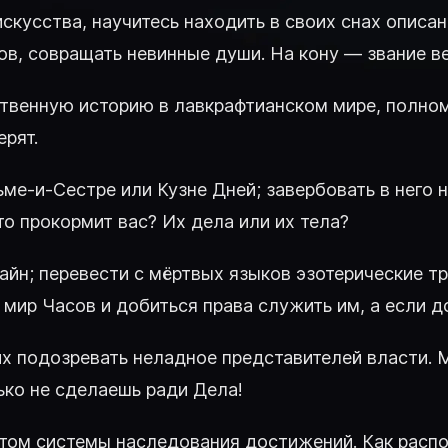
е искусства, научитесь находить в своих снах опис
в, совращать невинные души. На кону — звание ве
твенную историю в лавкрафтианском мире, полном 
рят.
ме-и-Сестре или Кузне Дней; завербовать в него 
о прокормит вас? Их дела или их тела?
айн; перевести с мёртвых языков эзотерические тр
 мир Часов и добиться права служить им, а если д
их подозревать неладное представителей власти. 
ько не сделаешь ради Дела!
том системы наследования достижений. Как расп