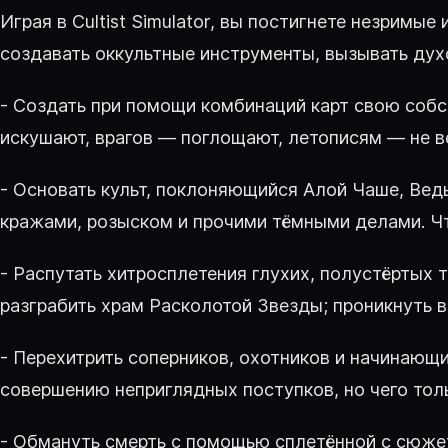
Играя в Cultist Simulator, вы постигнете незримы
создавать оккультные инструменты, вызывать духо
- Создать при помощи комбинаций карт свою собс
искушают, врагов — поглощают, летописям — не ве
- Основать культ, поклоняющийся Алой Чаше, Ведь
кражами, розыском и прочими тёмными делами. Чт
- Распутать хитросплетения глухих, полустёртых т
разграбить храм Расколотой Звезды; проникнуть в
- Перехитрить соперников, охотников и начинающ
совершению неприглядных поступков, но чего тол
- Обмануть смерть с помощью сплетённой с сюже