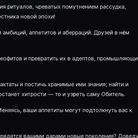
ания ритуалов, чреватых помутнением рассудка,
стника новой эпохи!
амбиций, аппетитов и аберраций. Друзей в нём
неофитов и превратить их в адептов, промышляющи
актаты и постичь хранимые ими знания; найти и
останет хитрости — то и узреть саму Обитель.
Меняясь, ваши аппетиты могут подтолкнуть вас к
орядятся вашими дарами новые поколения? Довед