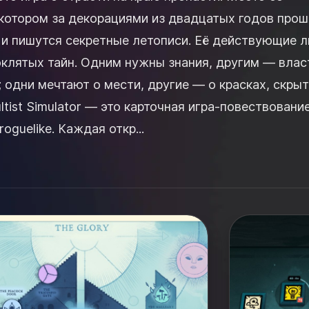
 котором за декорациями из двадцатых годов прош
и и пишутся секретные летописи. Её действующие л
оклятых тайн. Одним нужны знания, другим — влас
 одни мечтают о мести, другие — о красках, скры
oguelike. Каждая откр...