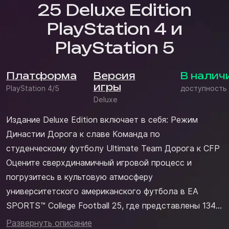
25 Deluxe Edition
PlayStation 4 и
PlayStation 5
Платформа
Версия
В налич
игры
PlayStation 4/5
доступность
Deluxe
Издание Deluxe Edition включает в себя: Режим
Династии Дорога к славе Команда по
студенческому футболу Ultimate Team Дорога к CFP
Оцените сверхдинамичный игровой процесс и
погрузитесь в культовую атмосферу
университетского американского футбола в EA
SPORTS™ College Football 25, где представлены 134
школы дивизиона FBS. CampusIQ™CampusIQ™
Развернуть описание