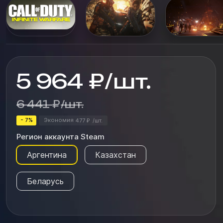
фоне космических сражений и уникальных локаций.
Каждое ваше решение буд...
5 964
₽
/
шт.
6 441
₽
/
шт.
- 7%
Экономия
477
/
шт.
₽
Регион аккаунта Steam
Аргентина
Казахстан
Беларусь