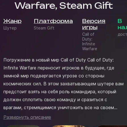
Warfare, Steam Gift
Жанр
Платформа
Версия
В
игры
на
Шутер
Steam Gift
Call of
дост
Duty:
Infinite
Warfare
Погружение в новый мир Call of Duty Call of Duty:
Infinite Warfare переносит игроков в будущее, где
земной мир подвергается угрозе со стороны
космических сил. В этом захватывающем шутере вам
предстоит взять на себя роль командира, который
должен сплотить свою команду и сразиться с
врагами, стремящимися уничтожить все на своем
пути. Игра предлагает масштабную кампанию с
Развернуть описание
продуманным сюжетом, который разворачивается на