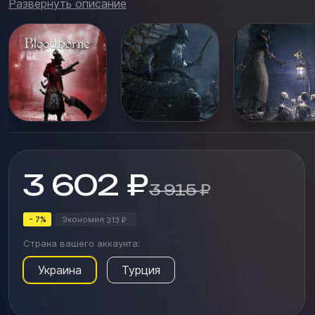
Развернуть описание
звука. Расширенное издание включает в себя
дополнительный контент, расширяющий
возможности игры и добавляющий н...
3 602
₽
3 915
₽
- 7%
Экономия
313
₽
Страна вашего аккаунта:
Украина
Турция