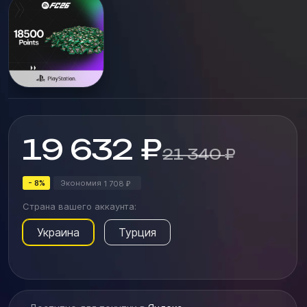
19 632
₽
21 340
₽
- 8%
Экономия
1 708
₽
Страна вашего аккаунта:
Украина
Турция