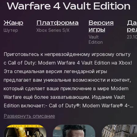
Warfare 4 Vault Edition
Жанр
Платформа
Версия
Да
игры
ре
Шутер
Xbox Series S/X
Vault
23.1
Edition
Приготовьтесь к непревзойденному игровому опыту
с Call of Duty: Modern Warfare 4 Vault Edition на Xbox!
Эта специальная версия легендарной игры
предлагает вам уникальные возможности и контент,
который сделает ваше приключение в мире Modern
Warfare ещё более захватывающим. Издание Vault
Edition включает:- Call of Duty®: Modern Warfare® 4-
Набор операторов Hostile Alliance— 4 скина
Развернуть описание
операторов: Прайс, Валерия, Призрак, Бликс- Набор
операторов Special Forces— 4 скина операторов, пр...