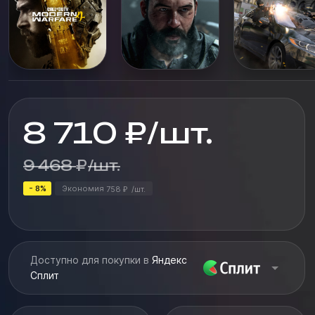
8 710
₽
/
шт.
9 468
₽
/
шт.
- 8%
Экономия
758
/
шт.
₽
Доступно для покупки в
Яндекс
Сплит