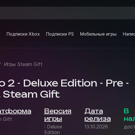
e
Подписки Xbox
Подписки PS
Мобильные игры
Напис
/
Игры Steam Gift
 2 - Deluxe Edition - Pre -
 Steam Gift
атформа
Версия
Дата
В
игры
релиза
на
 Gift
: Deluxe
13.10.2026
дост
Edition