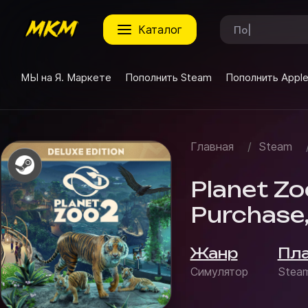
каталог
МЫ на Я. Маркете
Пополнить Steam
Пополнить Appl
Главная
/
Steam
Planet Zoo
Purchase,
Жанр
Пл
Симулятор
Steam