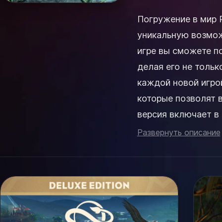
Погружение в мир Planet Zoo 2 Planet Zoo 2 - 
уникальную возмож
игре вы сможете п
делая его не толь
каждой новой игро
которые позволят ва
версия включает в
игровой опыт. В...
Развернуть описание