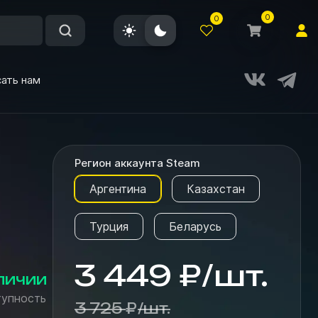
0
0
ать нам
Регион аккаунта Steam
Аргентина
Казахстан
Турция
Беларусь
3 449
₽
/
шт.
личии
упность
3 725
₽
/
шт.