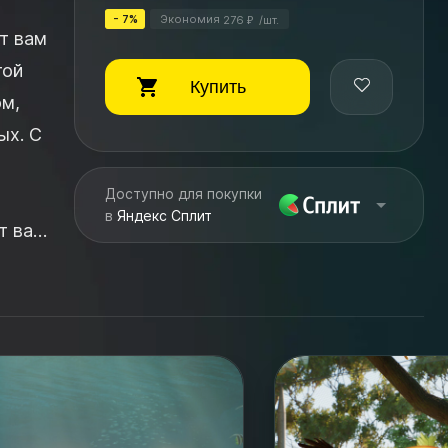
- 7%
Экономия
276
/
шт.
₽
той
Купить
ом,
ых. С
Доступно для покупки
в
Яндекс Сплит
т ваш