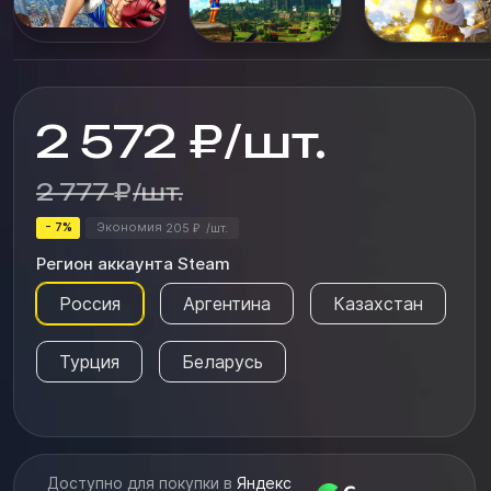
каждый уголок обширного мира. Все ваши действия
напрямую ...
2 572
₽
/
шт.
2 777
₽
/
шт.
- 7%
Экономия
205
/
шт.
₽
Регион аккаунта Steam
Россия
Аргентина
Казахстан
Турция
Беларусь
Доступно для покупки в
Яндекс