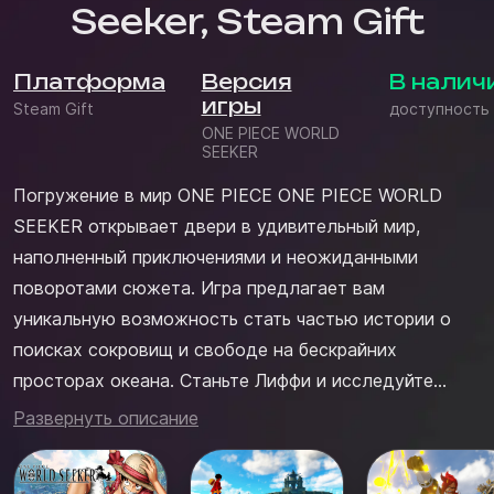
Seeker, Steam Gift
Платформа
Версия
В налич
игры
Steam Gift
доступность
ONE PIECE WORLD
SEEKER
Погружение в мир ONE PIECE ONE PIECE WORLD
SEEKER открывает двери в удивительный мир,
наполненный приключениями и неожиданными
поворотами сюжета. Игра предлагает вам
уникальную возможность стать частью истории о
поисках сокровищ и свободе на бескрайних
просторах океана. Станьте Лиффи и исследуйте
живописные локации, полные загадок и тайн. В этой
Развернуть описание
игре вы сможете не только наслаждаться
динамичным игровым процессом, но и исследовать