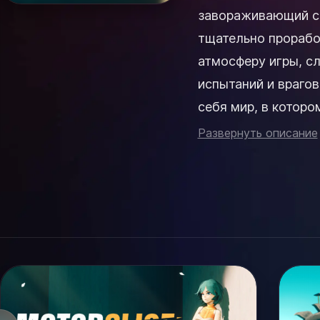
завораживающий с
тщательно прорабо
атмосферу игры, с
испытаний и врагов. Каждое ваше решение имеет значение. Откройте 
себя мир, в котор
событий. Осваивайт
Развернуть описание