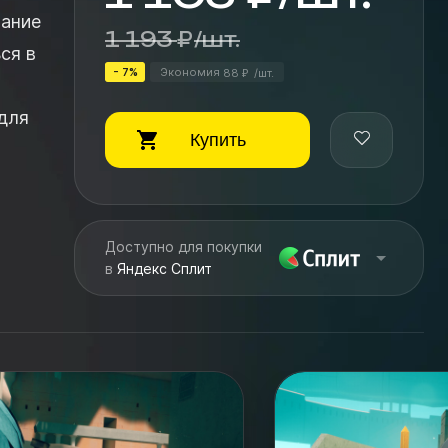
ание
1 193
₽
/
шт.
ся в
- 7%
Экономия
88
/
шт.
₽
Купить
Доступно для покупки
в
Яндекс Сплит