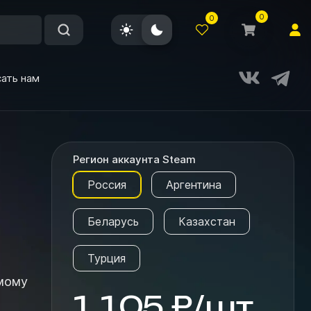
0
0
ать нам
Регион аккаунта Steam
Россия
Аргентина
Беларусь
Казахстан
Турция
1 105
₽
/
шт.