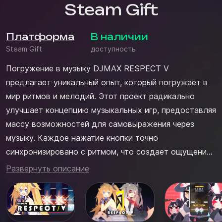
Steam Gift
Платформа
В наличии
Steam Gift
доступность
Погружение в музыку DJMAX RESPECT V
предлагает уникальный опыт, который погружает в
мир ритмов и мелодий. Этот проект радикально
улучшает концепцию музыкальных игр, предоставляя
массу возможностей для самовыражения через
музыку. Каждое нажатие кнопки точно
синхронизировано с ритмом, что создает ощущение
неразрывной связи между игроком и музыкальным
Развернуть описание
произведением. В игре представлено множество
треков, охватывающих различные жанры, что
позволяет каждому найти что-то по своему вкусу.
Ваша ...