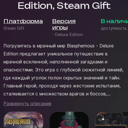
Edition, Steam Gift
Платформа
Версия
В налич
игры
Steam Gift
доступность
- Deluxe Edition
Погрузитесь в мрачный мир Blasphemous - Deluxe
Edition предлагает уникальное путешествие в
мрачной вселенной, наполненной загадками и
опасностями. Это игра с глубокой сюжетной линией,
где каждый уголок полон скрытых значений и тайн.
Главный герой, проходя через жестокие испытания,
сталкивается с множеством врагов и боссов,
каждый из которых требует особого подхода.
Развернуть описание
Сразитесь с искушениями и преодолейте тяжелые
испытания в этом безжалостном мире, где каждое
ваше решение имеет последствия...