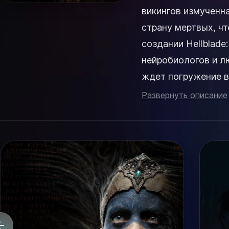
викингов измученн
страну мертвых, чт
создании Hellblade:
нейробиологов и л
ждет погружение в
воительницы Сенуи
Развернуть описание