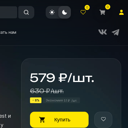
0
0
ать нам
579
₽
/
шт.
630
₽
/
шт.
- 8%
Экономия
51
/
шт.
₽
est и
Купить