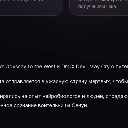
получением чека
d: Odyssey to the West и DmC: Devil May Cry о пут
ица отправляется в ужасную страну мертвых, чтоб
ы опирались на опыт нейробиологов и людей, страд
нное сознание воительницы Сенуи.