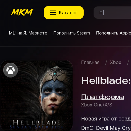
каталог
МЫ на Я. Маркете
Пополнить Steam
Пополнить Appl
Главная
/
Xbox
/
Hellblade:
Платформа
Xbox One/X/S
Новая игра от созд
DmC: Devil May Cry о