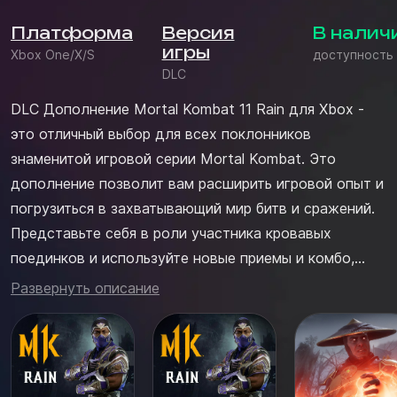
Платформа
Версия
В налич
игры
Xbox One/X/S
доступность
DLC
DLC Дополнение Mortal Kombat 11 Rain для Xbox -
это отличный выбор для всех поклонников
знаменитой игровой серии Mortal Kombat. Это
дополнение позволит вам расширить игровой опыт и
погрузиться в захватывающий мир битв и сражений.
Представьте себя в роли участника кровавых
поединков и используйте новые приемы и комбо,
чтобы одержать победу над своими соперниками.
Развернуть описание
Купить DLC Дополнение Mortal Kombat 11 Rain для
Xbox можно в нашем магазине myconsolestore -
надежном продавце цифровых товаров д...