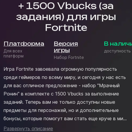
+ 1500 Vbucks (за
задания) для игры
Fortnite
Платформа
Версия
В налич
игры
Для всех
доступность
платформ
Набор Fortnite
Игра Fortnite завоевала огромную популярность
среди геймеров по всему миру, и сегодня у нас есть
для вас отличное предложение - набор "Мрачный
Ронин" в комплекте с 1500 Vbucks за выполнение
заданий. Теперь вам не только доступны новые
предметы для персонажей, но и дополнительные
бонусы, которые помогут вам стать еще круче в мире
Fortnite. В наборе: – экипировка Заражённого Ронина
Развернуть описание