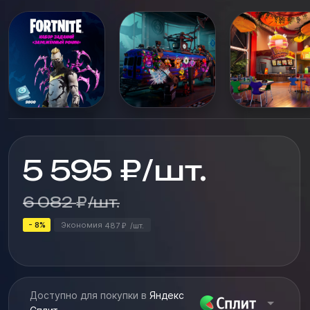
(+ дополнительные стили);– украшение на спину
«Заражённые крылья»;– кирка «Заражённые
кинжалы»;– дельтаплан ...
5 595
₽
/
шт.
6 082
₽
/
шт.
- 8%
Экономия
487
/
шт.
₽
Доступно для покупки в
Яндекс