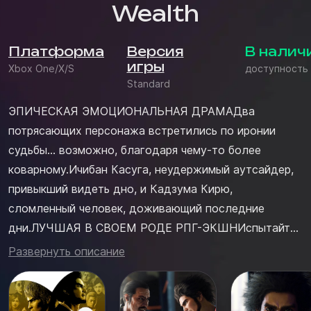
Wealth
Платформа
Версия
В налич
игры
Xbox One/X/S
доступность
Standard
ЭПИЧЕСКАЯ ЭМОЦИОНАЛЬНАЯ ДРАМАДва
потрясающих персонажа встретились по иронии
судьбы… возможно, благодаря чему-то более
коварному.Ичибан Касуга, неудержимый аутсайдер,
привыкший видеть дно, и Кадзума Кирю,
сломленный человек, доживающий последние
дни.ЛУЧШАЯ В СВОЕМ РОДЕ РПГ-ЭКШНИспытайте
уникальные, динамичные и динамичные ролевые
Развернуть описание
сражения, в которых вы превращаете поле битвы в
оружие, и все средства справедливы.Адаптируйте
способности вашей группы к ситуации с помощью