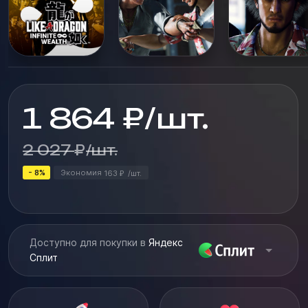
необычных умений ...
1 864
₽
/
шт.
2 027
₽
/
шт.
- 8%
Экономия
163
/
шт.
₽
Доступно для покупки в
Яндекс
Сплит