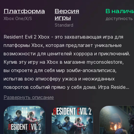
Платформа
Версия
В налич
игры
Xbox One/X/S
доступность
Standard
Resident Evil 2 Xbox - это захватывающая игра для
платформы Xbox, которая предлагает уникальные
возможности для ценителей хоррора и приключений.
Купив эту игру на Xbox в магазине myconsolestore,
вы откроете для себя мир зомби-апокалипсиса,
испытав всю атмосферу ужаса и неожиданных
поворотов событий прямо у себя дома. Игра Resident
Evil 2 Xbox является одним из лучших в жанре
Развернуть описание
выживания, где каждое ваше решение будет иметь
значение для дальнейшего развития сюжета. Купить
игру Xbox отличается...