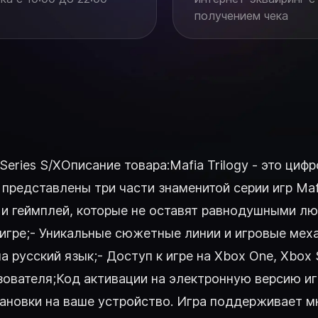
получением чека
Series S/XОписание товара:Mafia Trilogy - это циф
едставлены три части знаменитой серии игр Mafia - Ma
 и геймплей, которые не оставят равнодушными л
й игре;- Уникальные сюжетные линии и игровые ме
 русский язык;- Доступ к игре на Xbox One, Xbox Se
зователя;Код активации на электронную версию иг
становки на ваше устройство. Игра поддерживает 