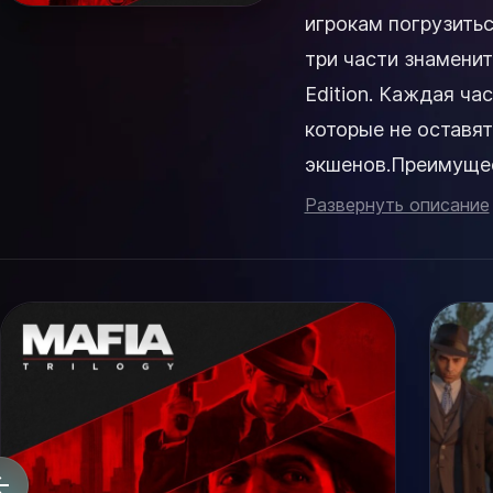
игрокам погрузитьс
три части знаменитой
Edition. Каждая ча
которые не оставя
экшенов.Преимущест
игре;- Уникальные ..
Развернуть описание