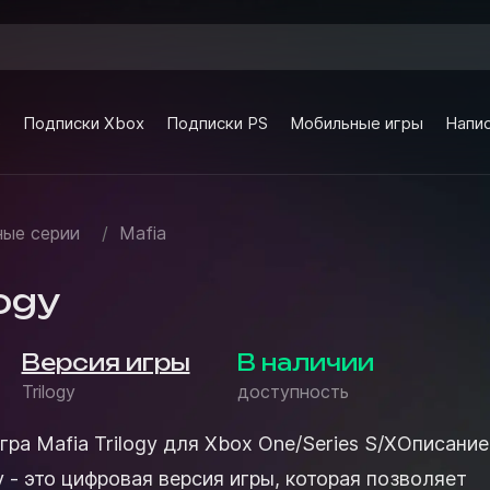
e
Подписки Xbox
Подписки PS
Мобильные игры
Напис
ые серии
/
Mafia
logy
Версия игры
В наличии
Trilogy
доступность
гра Mafia Trilogy для Xbox One/Series S/XОписание
gy - это цифровая версия игры, которая позволяет