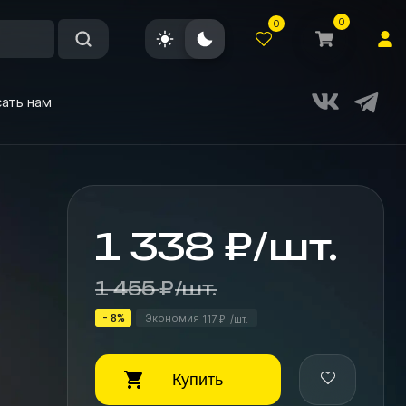
0
0
ать нам
1 338
₽
/
шт.
1 455
₽
/
шт.
- 8%
Экономия
117
/
шт.
₽
Купить