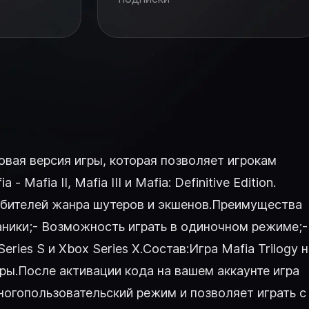
ровая версия игры, которая позволяет игрокам
fia II, Mafia III и Mafia: Definitive Edition.
юбителей жанра шутеров и экшенов.Преимущества
ханики;- Возможность играть в одиночном режиме;-
ries S и Xbox Series X.Состав:Игра Mafia Trilogy н
ры.После активации кода на вашем аккаунте игра
многопользовательский режим и позволяет играть с