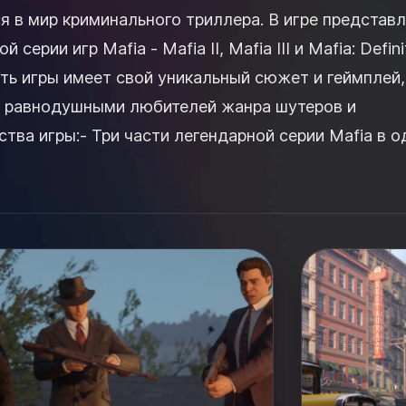
я в мир криминального триллера. В игре представ
 серии игр Mafia - Mafia II, Mafia III и Mafia: Defini
сть игры имеет свой уникальный сюжет и геймплей,
т равнодушными любителей жанра шутеров и
ва игры:- Три части легендарной серии Mafia в о
.