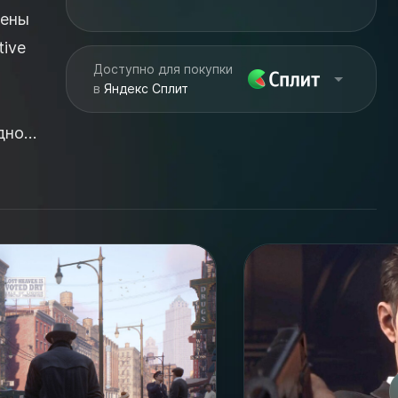
лены
tive
Доступно для покупки
в
Яндекс Сплит
дной