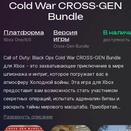
Cold War CROSS-GEN
Bundle
Платформа
Версия
В налич
игры
Xbox One/X/S
доступность
Cross-Gen Bundle
Call of Duty: Black Ops Cold War CROSS-GEN Bundle
для Xbox - это захватывающее приключение в мире
шпионажа и интриг, которое погружает вас в
атмосферу Холодной войны. Эта игра для Xbox
предоставит вам возможность стать участником
секретных операций, испытать адреналин битвы и
раскрыть тайны мирового масштаба. Приобретая
игру для иксбокс в магазине myconsolestore, вы
Развернуть описание
можете быть уверены в качестве продукта и