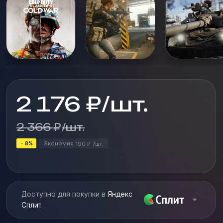
профессиональной поддержке. myconsolestore - это
надёжный продавец цифровых товаро...
2 176
₽
/
шт.
2 366
₽
/
шт.
- 8%
Экономия
190
/
шт.
₽
Доступно для покупки в
Яндекс
Сплит