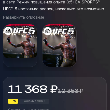
в сети Режим повышения опыта (x5) EA SPORTS™
UFC™ 5 настолько реален, насколько это возможно.
Благодаря усовершенствованному рендерингу
Развернуть описание
игрового движка Frostbite™ ваши любимые бойцы
теперь имеют уникальные образы персонажей,
которые дополняют максимальную точность
воспроизве...
11 368
₽
12 356
₽
- 7%
Экономия
988
₽
Страна вашего аккаунта: