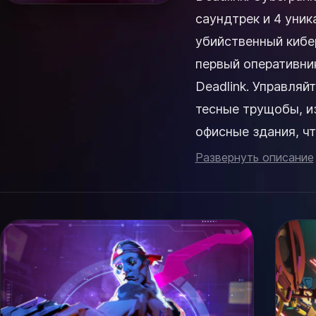
саундтрек и 4 уник
убийственный кибер
первый оперативни
Deadlink. Управля
тесные трущобы, и
офисные здания, ч
корпораций в мире. 
Развернуть описание