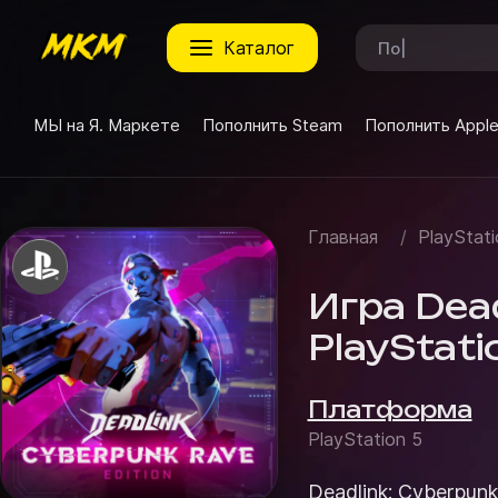
каталог
МЫ на Я. Маркете
Пополнить Steam
Пополнить Appl
Главная
/
PlayStati
Игра Dead
PlayStati
Платформа
PlayStation 5
Deadlink: Cyberpun