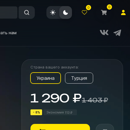
0
0
ать нам
Страна вашего аккаунта:
Украина
Турция
1 290
₽
1 403
₽
- 8%
Экономия
113
₽