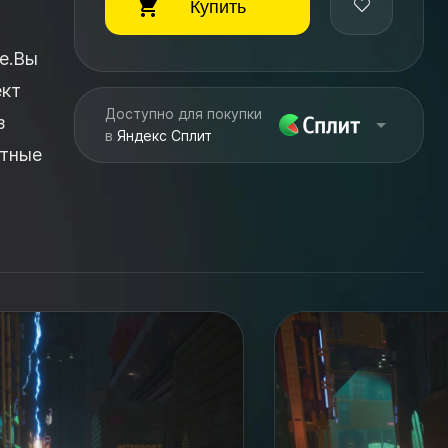
Купить
e.Вы
ект
Доступно для покупки
з
в
Яндекс Сплит
нтные