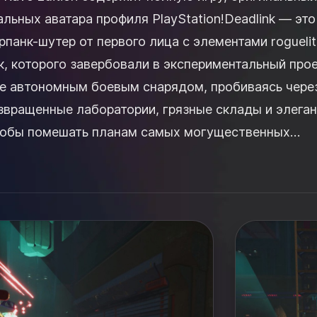
альных аватара профиля PlayStation!Deadlink — это
панк-шутер от первого лица с элементами roguelit
к, которого завербовали в экспериментальный про
йте автономным боевым снарядом, пробиваясь чере
звращенные лаборатории, грязные склады и элега
тобы помешать планам самых могущественных
Исп...