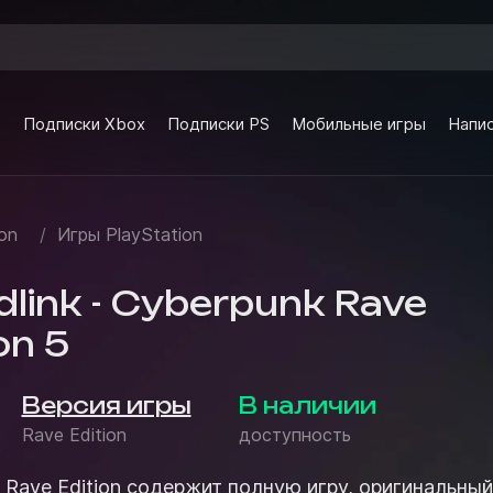
e
Подписки Xbox
Подписки PS
Мобильные игры
Напис
on
/
Игры PlayStation
link - Cyberpunk Rave
on 5
Версия игры
В наличии
Rave Edition
доступность
k Rave Edition содержит полную игру, оригинальный