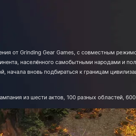
ления от Grinding Gear Games, с совместным режимо
тинента, населённого самобытными народами и пол
й, начала вновь подбираться к границам цивилиз
кампания из шести актов, 100 разных областей, 60