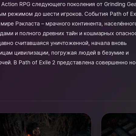
то Action RPG следующего поколения от Grinding Ge
м режимом до шести игроков. События Path of Exi
мире Рэкласта – мрачного континента, населённог
ами и полного древних тайн и кошмарных опаснос
давно считавшаяся уничтоженной, начала вновь
ницам цивилизации, погружая людей в безумие и
вершенно новая
кт...