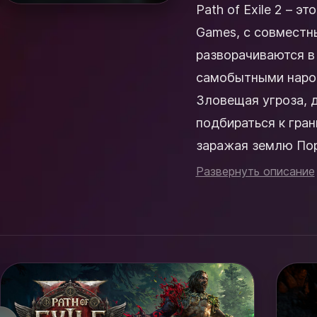
Path of Exile 2 – э
Games, с совместны
разворачиваются в 
самобытными народ
Зловещая угроза, 
подбираться к гра
заражая землю Порчей. В Path of Exile 2 представлена со
кампания из шести а
Развернуть описание