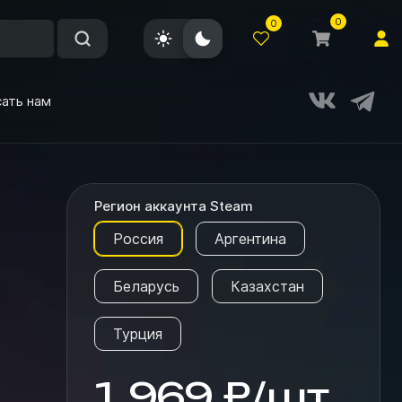
0
0
ать нам
Регион аккаунта Steam
Россия
Аргентина
Беларусь
Казахстан
Турция
1 969
₽
/
шт.