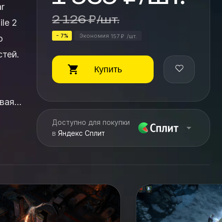
ar
2 126
₽
/
шт.
le 2
- 7%
Экономия
157
/
шт.
о
₽
тей.
Купить
Доступно для покупки
в
Яндекс Сплит