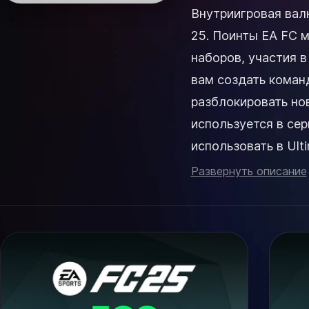
Внутриигровая вал
25. Поинты EA FC 
наборов, участия в
вам создать коман
разблокировать новые предметы 
используется в се
использовать в Ult
Ultimate Team и мно
Развернуть описание