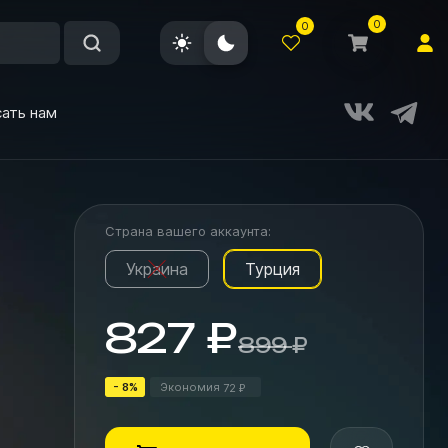
0
0
ать нам
Страна вашего аккаунта:
Украина
Турция
827
₽
899
₽
- 8%
Экономия
72
₽