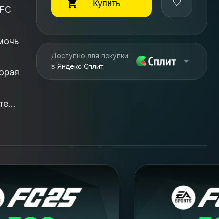
Купить
 FC
я
омочь
Доступно для покупки
в
Яндекс Сплит
те