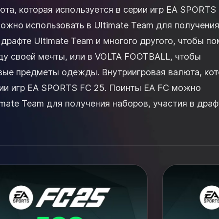
юта, которая используется в серии игр EA SPORTS
можно использовать в Ultimate Team для получени
 драфте Ultimate Team и многого другого, чтобы п
ду своей мечты, или в VOLTA FOOTBALL, чтобы
одежды. Внутриигровая валюта, которая
рии игр EA SPORTS FC 25. Поинты EA FC можно
imate Team для получения наборов, участия в драф
гого другого...